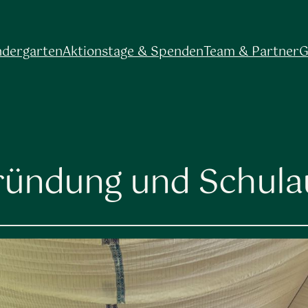
ndergarten
Aktionstage & Spenden
Team & Partner
G
ründung und Schul